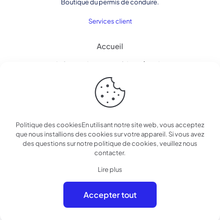
Boutique du permis de conduire.
Services client
Accueil
Informations pour bien réussir.
Contact
Politique des cookiesEn utilisant notre site web, vous acceptez
que nous installions des cookies sur votre appareil. Si vous avez
© 2025 Boutique du permis de conduire | Tous droits
des questions sur notre politique de cookies, veuillez nous
réservés
contacter.
Lire plus
Accepter tout
0
0