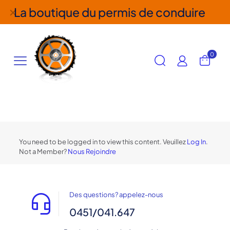
La boutique du permis de conduire
✕
0
You need to be logged in to view this content. Veuillez
Log In
.
Not a Member?
Nous Rejoindre
Des questions? appelez-nous
0451/041.647