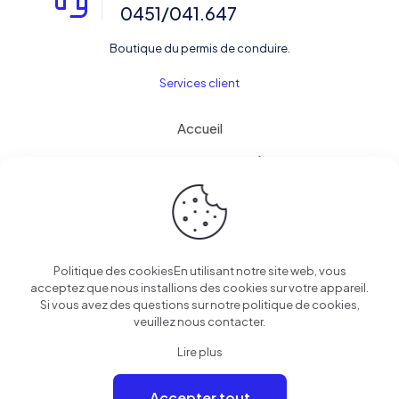
0451/041.647
Boutique du permis de conduire.
Services client
Accueil
Informations pour bien réussir.
Contact
Politique des cookiesEn utilisant notre site web, vous
acceptez que nous installions des cookies sur votre appareil.
© 2025 Boutique du permis de conduire | Tous droits
Si vous avez des questions sur notre politique de cookies,
réservés
veuillez nous contacter.
Lire plus
Accepter tout