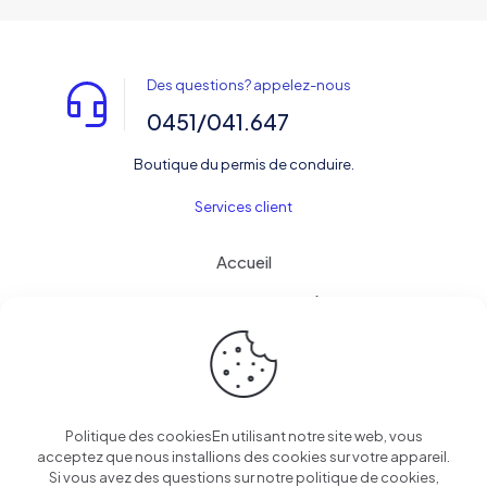
Des questions? appelez-nous
0451/041.647
Boutique du permis de conduire.
Services client
Accueil
Informations pour bien réussir.
Contact
Politique des cookiesEn utilisant notre site web, vous
acceptez que nous installions des cookies sur votre appareil.
© 2025 Boutique du permis de conduire | Tous droits
Si vous avez des questions sur notre politique de cookies,
réservés