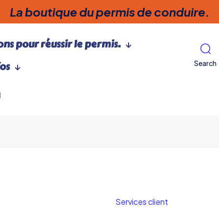
La boutique du permis de conduire.
ns pour réussir le permis.
Search
fos
l
Services client