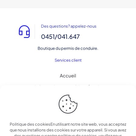
Des questions? appelez-nous
0451/041.647
Boutique du permis de conduire.
Services client
Accueil
Informations pour bien réussir.
Contact
Politique des cookiesEn utilisant notre site web, vous acceptez
que nous installions des cookies sur votre appareil. Si vous avez
© 2025 Boutique du permis de conduire | Tous droits
des questions sur notre politique de cookies, veuillez nous