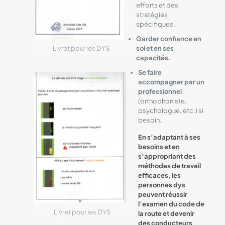
efforts et des
stratégies
spécifiques.
Garder confiance en
soi et en ses
Livret pour les DYS
capacités.
Se faire
accompagner par un
professionnel
(orthophoniste,
psychologue, etc.) si
besoin.
En s’adaptant à ses
besoins et en
s’appropriant des
méthodes de travail
efficaces, les
personnes dys
peuvent réussir
l’examen du code de
Livret pour les DYS
la route et devenir
des conducteurs