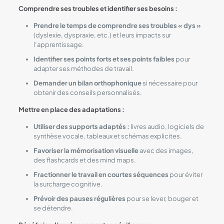
Comprendre ses troubles et identifier ses besoins :
Prendre le temps de comprendre ses troubles « dys »
(dyslexie, dyspraxie, etc.) et leurs impacts sur
l’apprentissage.
Identifier ses points forts et ses points faibles
pour
adapter ses méthodes de travail.
Demander un bilan orthophonique
si nécessaire pour
obtenir des conseils personnalisés.
Mettre en place des adaptations :
Utiliser des supports adaptés :
livres audio, logiciels de
synthèse vocale, tableaux et schémas explicites.
Favoriser la mémorisation visuelle
avec des images,
des flashcards et des mind maps.
Fractionner le travail en courtes séquences
pour éviter
la surcharge cognitive.
Prévoir des pauses régulières
pour se lever, bouger et
se détendre.