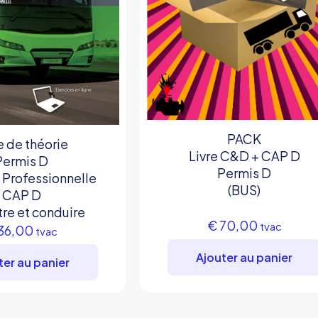
PACK
e de théorie
Livre C&D + CAP D
Permis D
Permis D
 Professionnelle
(BUS)
CAP D
tre et conduire
€
70,00
tvac
36,00
tvac
Ajouter au panier
ter au panier