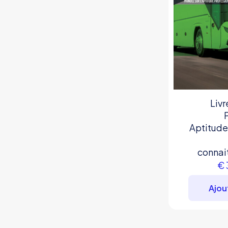
Livr
Aptitude
connai
€
Ajou