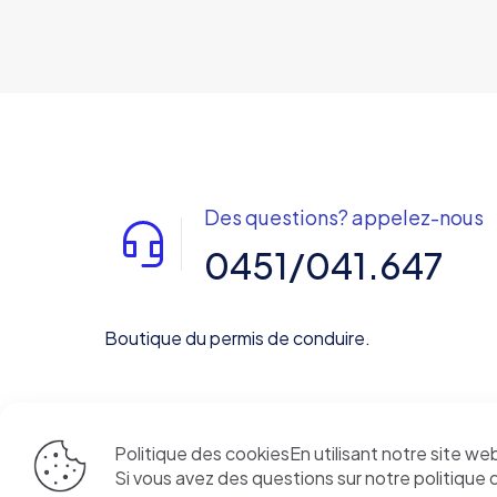
Des questions? appelez-nous
0451/041.647
Boutique du permis de conduire.
Politique des cookiesEn utilisant notre site we
© 2025 Boutique du permis de conduire | Tous d
Si vous avez des questions sur notre politique 